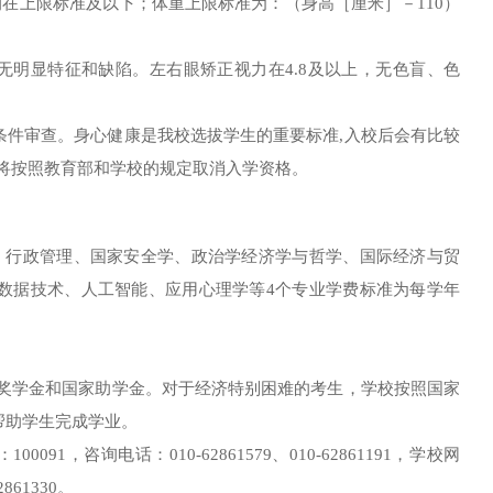
均在上限标准及以下；体重上限标准为：（身高［厘米］－
110
）
无明显特征和缺陷。左右眼矫正视力在
4.8
及以上，无色盲、色
条件审查。身心健康是我校选拔学生的重要标准
,
入校后会有比较
将按照教育部和学校的规定取消入学资格。
、行政管理、国家安全学、政治学经济学与哲学、国际经济与贸
数据技术、人工智能、应用心理学等
4
个专业学费标准为每学年
志奖学金和国家助学金。对于经济特别困难的考生，学校按照国家
帮助学生完成学业。
：
100091
，咨询电话：
010-62861579
、
010-62861191
，学校网
2861330
。