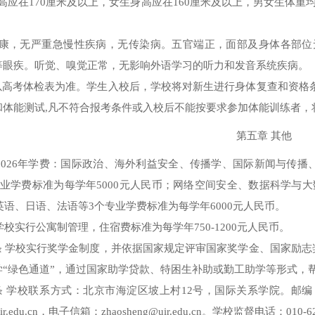
高应在
170
厘米及以上，女生身高应在
160
厘米及以上，男女生体重
康，无严重急慢性疾病，无传染病。五官端正，面部及身体各部位
等眼疾。听觉、嗅觉正常，无影响外语学习的听力和发音系统疾病。
以高考体检表为准。学生入校后，学校将对新生进行身体复查和资格
和体能测试
,
凡不符合报考条件或入校后不能按要求参加体能训练者，
第五章 其他
2026
年学费：国际政治、海外利益安全、传播学、国际新闻与传播
业学费标准为每学年
5000
元人民币；网络空间安全、数据科学与大
英语、日语、法语等
3
个专业学费标准为每学年
6000
元人民币。
 学校实行公寓制管理，住宿费标准为每学年
750-1200
元人民币。
条 学校实行奖学金制度，并依据国家规定评审国家奖学金、国家励
学“绿色通道”，通过国家助学贷款、特困生补助或勤工助学等形式，
条 学校联系方式：北京市海淀区坡上村
12
号，国际关系学院。邮编
ir.edu.cn
，电子信箱：
zhaosheng@uir.edu.cn
。学校监督电话：
010-6