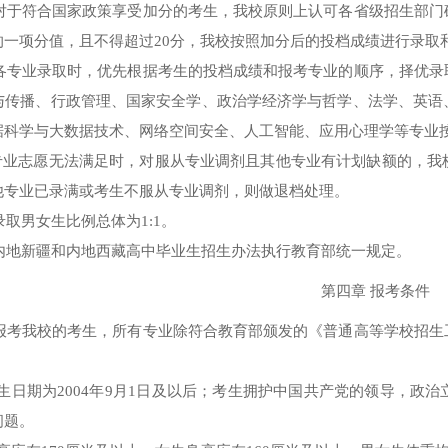
 对于符合国家政策享受加分的考生，我校原则上认可各省级招生部
的一项分值，且不得超过
20
分，我校按照加分后的投档成绩进行录取
 各专业录取时，优先根据考生的投档成绩和报考专业的顺序，择优
与传播、行政管理、国家安全学、政治学经济学与哲学、法学、英语
据科学与大数据技术、网络空间安全、人工智能、应用心理学等专业
专业志愿无法满足时，对服从专业调剂且其他专业有计划缺额的，我
他专业已录满或考生不服从专业调剂，则做退档处理。
录取男女生比例总体为
1:1
。
 内地新疆和内地西藏高中毕业生招生办法执行教育部统一规定。
第四章 报考条件
 报考我校的考生，所有专业除符合教育部颁发的《普通高等学校招
：
生日期为
2004
年
9
月
1
日及以后；考生拥护中国共产党的领导，政治
问题。