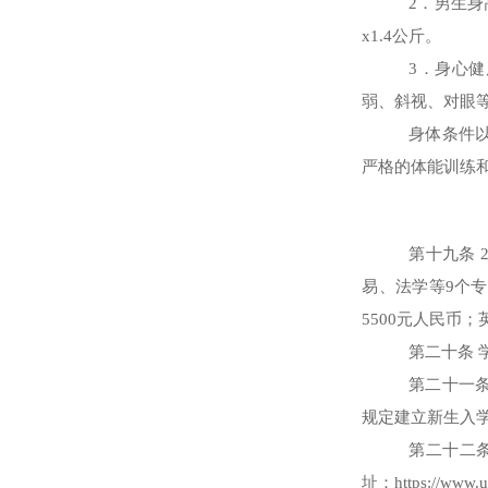
2
．男生身
x1.4
公斤。
3
．身心健
弱、斜视、对眼
身体条件
严格的体能训练
第十九条
易、法学等
9
个专
5500
元人民币；
第二十条
第二十一
规定建立新生入
第二十二
址：
https://www.u